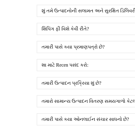
શું તમે ઉત્પાદનોની સલામત અને સુરક્ષિત ડિલિ
શિપિંગ ફી વિશે કેવી રીતે?
તમારી પાસે કયા પ્રમાણપત્રો છે?
શા માટે Recen પસંદ કરો:
તમારી ઉત્પાદન પ્રક્રિયા શું છે?
તમારો સામાન્ય ઉત્પાદન વિતરણ સમયગાળો કેટલો
તમારી પાસે કયા ઓનલાઈન સંચાર સાધનો છે?