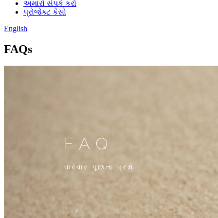
અમારો સંપર્ક કરો
પ્રોજેક્ટ કેસો
English
FAQs
FAQ
વારંવાર પૂછાતા પ્રશ્નો