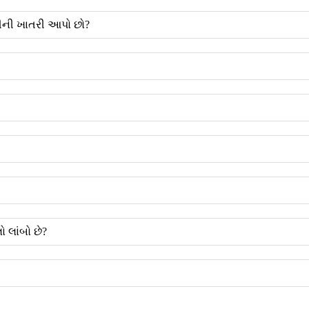
વરીની ખાતરી આપો છો?
 લાંબો છે?