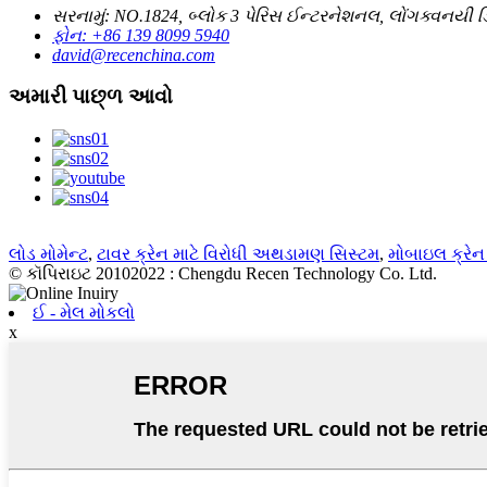
સરનામું: NO.1824, બ્લોક 3 પેરિસ ઈન્ટરનેશનલ, લોંગક્વનયી ડિસ્
ફોન: +86 139 8099 5940
david@recenchina.com
અમારી પાછ્ળ આવો
લોડ મોમેન્ટ
,
ટાવર ક્રેન માટે વિરોધી અથડામણ સિસ્ટમ
,
મોબાઇલ ક્રેન
© કૉપિરાઇટ 20102022 : Chengdu Recen Technology Co. Ltd.
ઈ - મેલ મોકલો
x