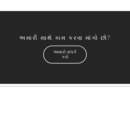
અમારી સાથે કામ કરવા માંગો છો?
અમારો સંપર્ક
કરો