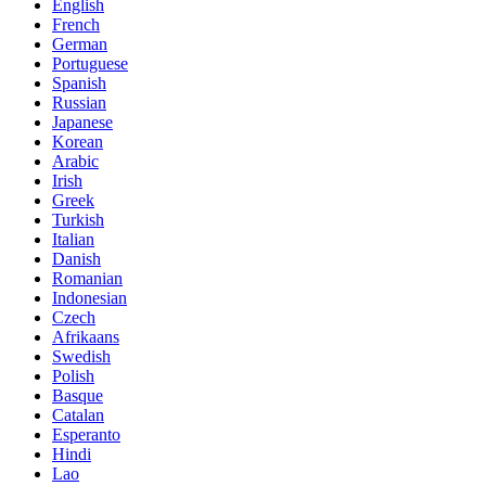
English
French
German
Portuguese
Spanish
Russian
Japanese
Korean
Arabic
Irish
Greek
Turkish
Italian
Danish
Romanian
Indonesian
Czech
Afrikaans
Swedish
Polish
Basque
Catalan
Esperanto
Hindi
Lao