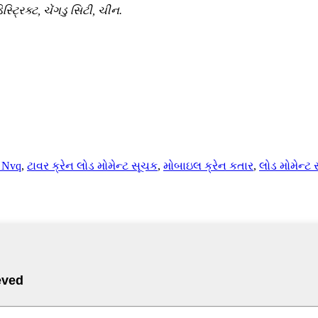
ટ્રિક્ટ, ચેંગડુ સિટી, ચીન.
 Nvq
,
ટાવર ક્રેન લોડ મોમેન્ટ સૂચક
,
મોબાઇલ ક્રેન કતાર
,
લોડ મોમેન્ટ