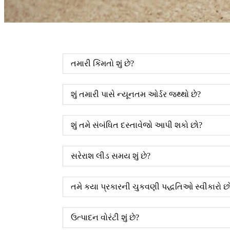
તમારી કિંમતો શું છે?
શું તમારી પાસે ન્યૂનતમ ઓર્ડર જથ્થો છે?
શું તમે સંબંધિત દસ્તાવેજો આપી શકો છો?
સરેરાશ લીડ સમય શું છે?
તમે કયા પ્રકારની ચુકવણી પદ્ધતિઓ સ્વીકારો છ
ઉત્પાદન વોરંટી શું છે?