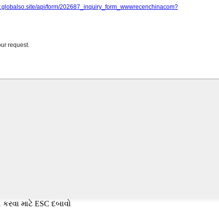
 કરવા માટે ESC દબાવો