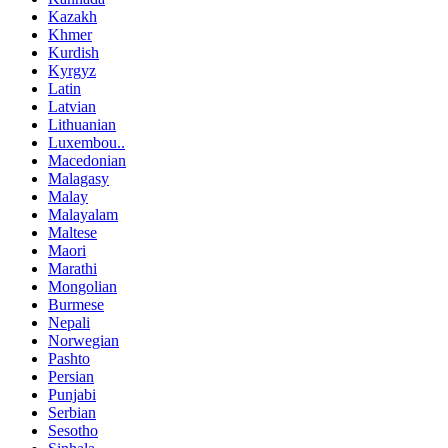
Kazakh
Khmer
Kurdish
Kyrgyz
Latin
Latvian
Lithuanian
Luxembou..
Macedonian
Malagasy
Malay
Malayalam
Maltese
Maori
Marathi
Mongolian
Burmese
Nepali
Norwegian
Pashto
Persian
Punjabi
Serbian
Sesotho