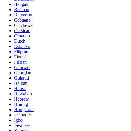
Bengali
Bosnian
Bulgarian
Cebuano
Chichewa
Corsican
Croatian
Dutch
Estonian
Filipino
Finnish
Frisian
Galician
Georgian
Gujarati
Haitian
Hausa
Hawaiian
Hebrew
Hmong
Hungarian
Icelandic
Igbo
Javanese
Kannada