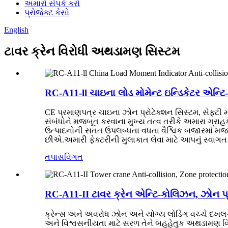
અમારો સંપર્ક કરો
પ્રોજેક્ટ કેસો
English
ટાવર ક્રેન વિરોધી અથડામણ સિસ્ટમ
RC-A11-ll ચાઇના લોડ મોમેન્ટ ઇન્ડિકેટર એન્ટ
CE પ્રમાણપત્ર ચાઇના ઝોન પ્રોટેક્શન સિસ્ટમ, સેફ્ટી
સંબંધોને મજબૂત કરવાના મુખ્ય તત્વ તરીકે અમારા ગ્રાહકો
ઉત્પાદનોની સતત ઉપલબ્ધતા વધતા વૈશ્વિક બજારમાં મજબૂત
છીએ.અમારી ફેક્ટરીની મુલાકાત લેવા માટે આપનું સ્વા
તપાસ
વિગત
RC-A11-II ટાવર ક્રેન એન્ટિ-કોલિઝન, ઝોન પ્ર
ક્રેન્સ અને અવરોધ ઝોન અને યોગ્ય લોડિંગ વચ્ચે દખલગીર
અને વિશ્વસનીયતા માટે સરળ તેને બહુહેતુક અથડામણ વિરો