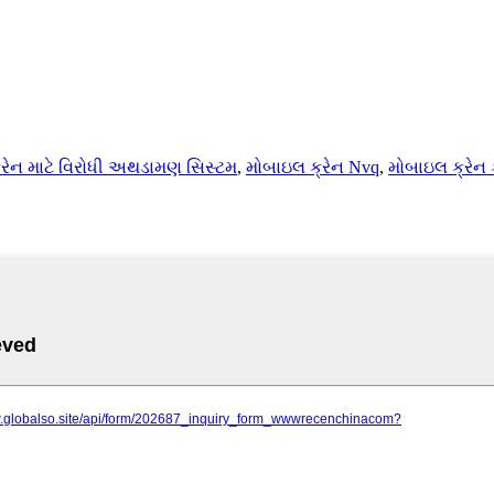
્રેન માટે વિરોધી અથડામણ સિસ્ટમ
,
મોબાઇલ ક્રેન Nvq
,
મોબાઇલ ક્રેન