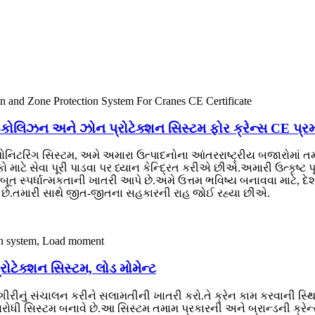
િ-કોલિઝન અને ઝોન પ્રોટેક્શન સિસ્ટમ ફોર ક્રેન્સ CE પ્
 મોનિટરિંગ સિસ્ટમ, અમે અમારા ઉત્પાદનોના આંતરરાષ્ટ્રીય બજારોમાં
 માટે સેવા પૂરી પાડવા પર ધ્યાન કેન્દ્રિત કરીએ છીએ.અમારી ઉત્કૃષ્ટ 
 સ્પર્ધાત્મકતાની ખાતરી આપે છે.અમે ઉત્તમ ભવિષ્ય બનાવવા માટે, દેશ
ગત છે.તમારી સાથે જીત-જીતના સહકારની રાહ જોઈ રહ્યા છીએ.
ોટેક્શન સિસ્ટમ, લોડ મોમેન્ટ
ીનું સંચાલન કરીને સલામતીની ખાતરી કરો.તે ક્રેન કામ કરવાની સ્થિતિ
ધી સિસ્ટમ બનાવે છે.આ સિસ્ટમ તમામ પ્રકારની અને બ્રાન્ડની ક્રેન્