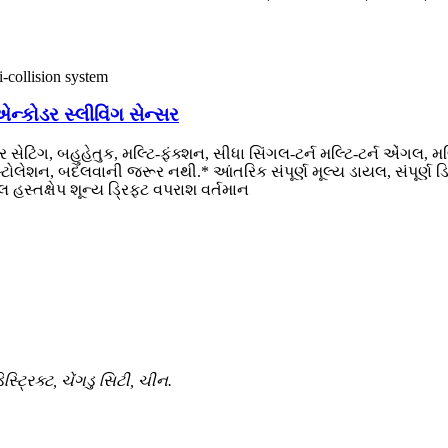
એન્કોડર સ્લીવિંગ સેન્સર
ેર સેટિંગ, બહુહેતુક, મલ્ટિ-ફંક્શન, સીધા સિંગલ-ટર્ન મલ્ટિ-ટર્ન એંગલ,
્સ્ટોલેશન, બદલવાની જરૂર નથી.* આંતરિક સંપૂર્ણ મૂલ્ય ડાયલ, સંપૂર્ણ
સ્તક્ષેપ શૂન્ય ડ્રિફ્ટ વપરાશ વર્તમાન
ટ્રિક્ટ, ચેંગડુ સિટી, ચીન.