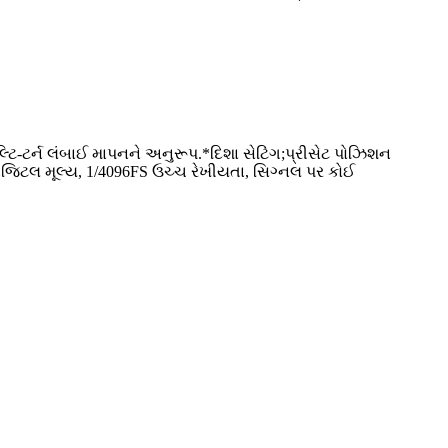
 મલ્ટિ-ટર્ન લંબાઈ માપનને અનુરૂપ.*દિશા સેટિંગ;પ્રીસેટ પોઝિશન
 ડિજિટલ મૂલ્ય, 1/4096FS ઉચ્ચ રેખીયતા, સિગ્નલ પર કોઈ