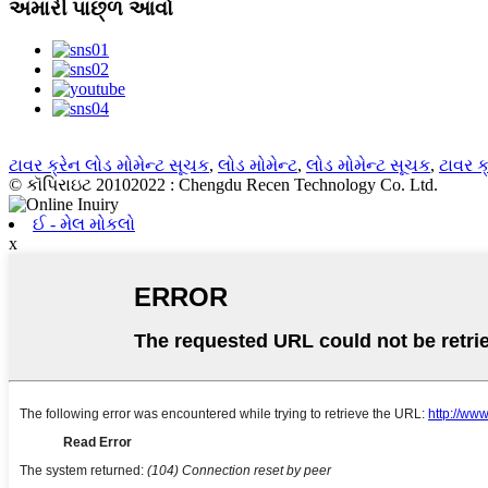
અમારી પાછ્ળ આવો
ટાવર ક્રેન લોડ મોમેન્ટ સૂચક
,
લોડ મોમેન્ટ
,
લોડ મોમેન્ટ સૂચક
,
ટાવર ક
© કૉપિરાઇટ 20102022 : Chengdu Recen Technology Co. Ltd.
ઈ - મેલ મોકલો
x