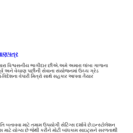
રમાણપત્ર
 તમારા વિશ્વસનીય ભાગીદાર છીએ.અમે અમારા લાંબા ગાળાના
પૂર્વ અને વેચાણ પછીની સેવાના સંયોજનમાં ઉચ્ચ ગ્રેડ
-વિદેશના વેપારી મિત્રો સાથે સહકાર આપવા તૈયાર
 બતાવવા માટે તમામ ઉપયોગી સેટિંગ્સ દર્શાવે છે.ઇન્સ્ટોલેશન
સ માટે યોગ્ય છે જેથી કરીને મોટી બાંધકામ સાઇટ્સને સરળતાથી