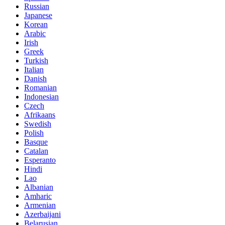
Russian
Japanese
Korean
Arabic
Irish
Greek
Turkish
Italian
Danish
Romanian
Indonesian
Czech
Afrikaans
Swedish
Polish
Basque
Catalan
Esperanto
Hindi
Lao
Albanian
Amharic
Armenian
Azerbaijani
Belarusian