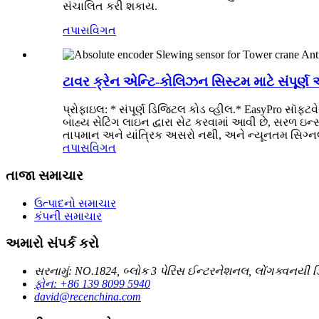
સંચાલિત કરી શકાય.
તપાસ
વિગત
ટાવર ક્રેન એન્ટિ-કોલિઝન સિસ્ટમ માટે સંપૂર્ણ 
પ્રોફાઇલ: * સંપૂર્ણ ડિજિટલ કોડ વ્હીલ.* EasyPro સૉફ્ટવ
બાહ્ય સેટિંગ લાઇન દ્વારા સેટ કરવામાં આવી છે, સરળ ઇન
તાપમાન અને યાંત્રિક અસરો નથી, અને ન્યૂનતમ સિગ્નલ હ
તપાસ
વિગત
તાજા સમાચાર
ઉત્પાદનો સમાચાર
કંપની સમાચાર
અમારો સંપર્ક કરો
સરનામું: NO.1824, બ્લોક 3 પેરિસ ઈન્ટરનેશનલ, લોંગક્વનયી ડિસ્
ફોન: +86 139 8099 5940
david@recenchina.com