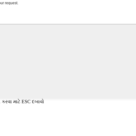
 કરવા માટે ESC દબાવો